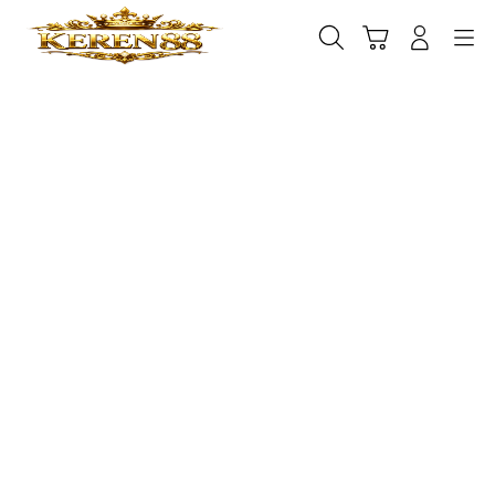
Skip
to
Cari
Troli
Login
Navigation
content