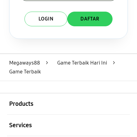
LOGIN
DAFTAR
Layer Popup Close
Megaways88
>
Game Terbaik Hari Ini
>
Game Terbaik
Buka
Footer Navigation
Products
Buka
Services
Buka