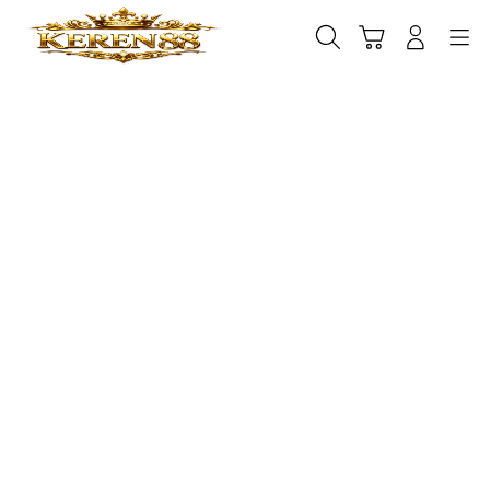
Skip
to
Cari
Troli
Login
Navigation
content