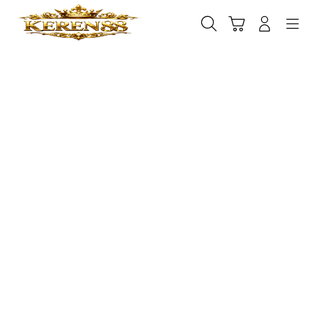
Skip
to
Cari
Troli
Login
Navigation
content