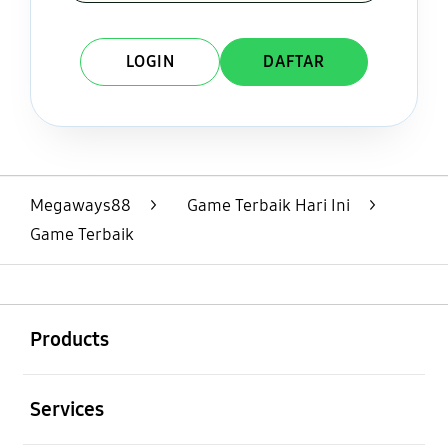
LOGIN
DAFTAR
Layer Popup Close
Megaways88
>
Game Terbaik Hari Ini
>
Game Terbaik
Buka
Footer Navigation
Products
Buka
Services
Buka