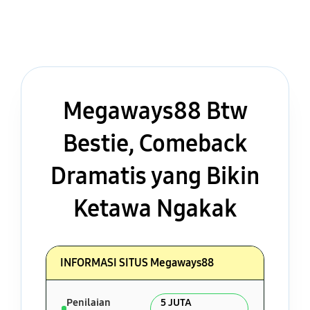
Megaways88 Btw
Bestie, Comeback
Dramatis yang Bikin
Ketawa Ngakak
INFORMASI SITUS Megaways88
Penilaian
5 JUTA