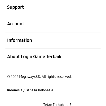
Support
Buka
Account
Buka
Information
Buka
About Login Game Terbaik
© 2026 Megaways88. All rights reserved.
Indonesia / Bahasa Indonesia
Ingin Tetap Terhubung?