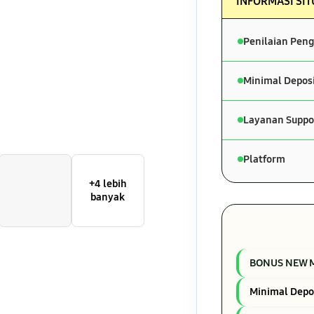
INFORMASI SIT
Penilaian Pen
Minimal Depos
Layanan Suppo
Platform
+4 lebih
banyak
BONUS NEW 
Minimal Depos