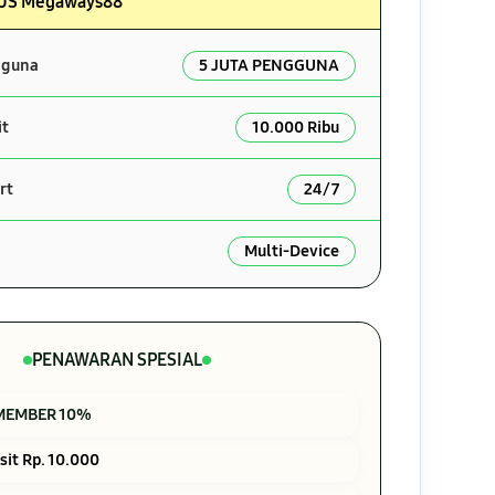
US Megaways88
gguna
5 JUTA PENGGUNA
it
10.000 Ribu
rt
24/7
Multi-Device
PENAWARAN SPESIAL
MEMBER 10%
it Rp. 10.000