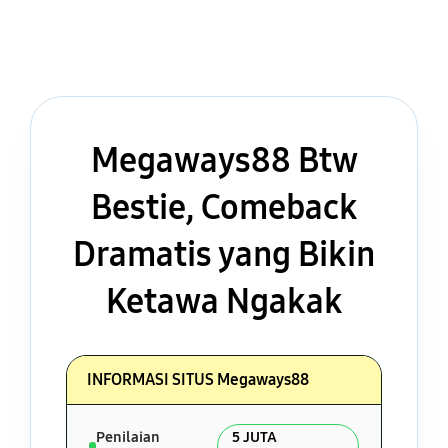
Megaways88 Btw
Bestie, Comeback
Dramatis yang Bikin
Ketawa Ngakak
INFORMASI SITUS Megaways88
Penilaian
5 JUTA