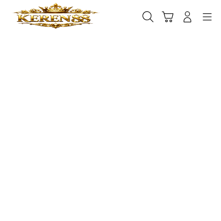
Skip
to
Cari
Troli
Login
Navigation
content