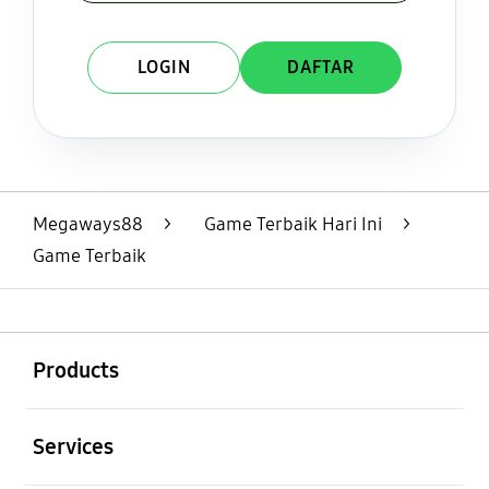
LOGIN
DAFTAR
Layer Popup Close
Megaways88
>
Game Terbaik Hari Ini
>
Game Terbaik
Buka
Footer Navigation
Products
Buka
Services
Buka