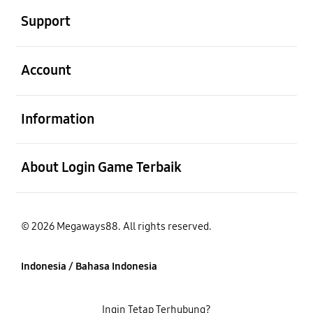
Support
Buka
Account
Buka
Information
Buka
About Login Game Terbaik
© 2026 Megaways88. All rights reserved.
Indonesia / Bahasa Indonesia
Ingin Tetap Terhubung?