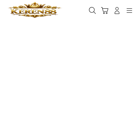
Skip
to
Cari
Troli
Login
Navigation
content